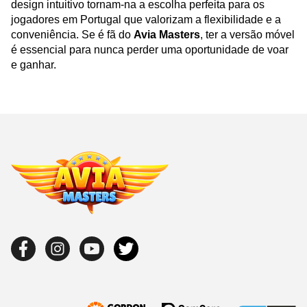
design intuitivo tornam-na a escolha perfeita para os
jogadores em Portugal que valorizam a flexibilidade e a
conveniência. Se é fã do
Avia Masters
, ter a versão móvel
é essencial para nunca perder uma oportunidade de voar
e ganhar.